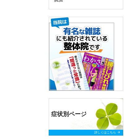
9434
症状別ページ
arrow_forward
詳しくはこちら