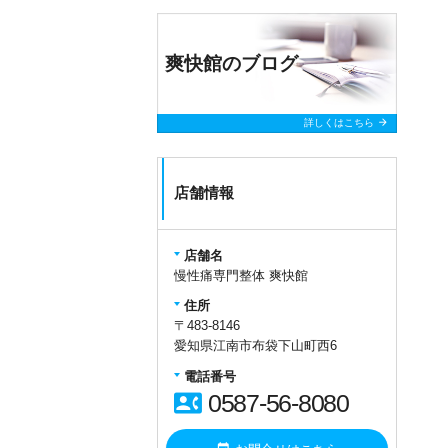
爽快館のブログ
arrow_forward
詳しくはこちら
店舗情報
店舗名
慢性痛専門整体 爽快館
住所
〒483-8146
愛知県江南市布袋下山町西6
電話番号
contact_phone
0587-56-8080