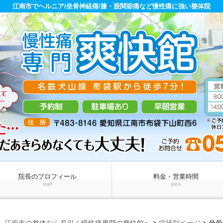
江南市でヘルニア/坐骨神経痛/膝・股関節痛など慢性痛に強い整体院
院長のプロフィール
料金・営業時間
staff
price
chevron_right
chevron_right